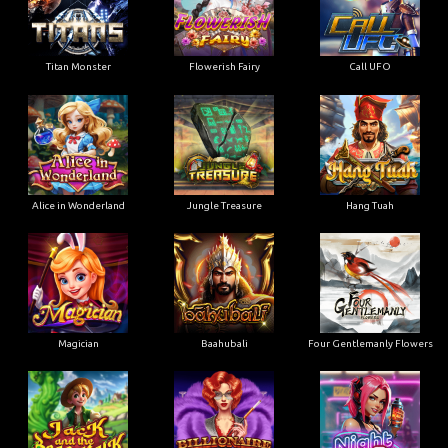
Titan Monster
Flowerish Fairy
Call UFO
Alice in Wonderland
Jungle Treasure
Hang Tuah
Magician
Baahubali
Four Gentlemanly Flowers