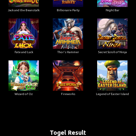
Jack and the Beanstalk
Billionaire Party
Night Bar
Fate and Luck
Thor's Hammer
Secret Scroll of Ninja
Wizard of Oz
Fireworks
Legend of Easter Island
Togel Result