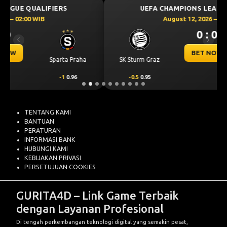
UEFA CHAMPIONS LEAGUE QUALIFIERS
August 12, 2026 — 01:30 WIB
0 : 0
Previous
Next
BET NOW
SK Sturm Graz
Fenerbahce
-0.5
0.95
0.5
0.87
TENTANG KAMI
BANTUAN
PERATURAN
INFORMASI BANK
HUBUNGI KAMI
KEBIJAKAN PRIVASI
PERSETUJUAN COOKIES
GURITA4D – Link Game Terbaik
dengan Layanan Profesional
Di tengah perkembangan teknologi digital yang semakin pesat,