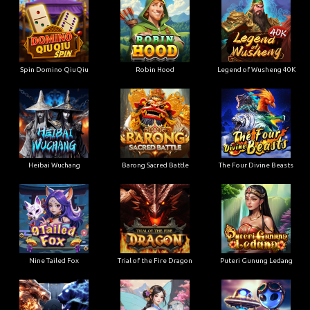
Spin Domino QiuQiu
Robin Hood
Legend of Wusheng 40K
Heibai Wuchang
Barong Sacred Battle
The Four Divine Beasts
Nine Tailed Fox
Trial of the Fire Dragon
Puteri Gunung Ledang