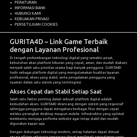
PERATURAN
INFORMASI BANK
HUBUNGI KAMI
KEBIJAKAN PRIVASI
PERSETUJUAN COOKIES
GURITA4D – Link Game Terbaik
dengan Layanan Profesional
Di tengah perkembangan teknologi digital yang semakin pesat,
kebutuhan akan platform hiburan yang cepat, aman, dan mudah diakses
menjadi salah satu prioritas utama bagi banyak pengguna. GURITA4D
hadir sebagai platform digital yang mengutamakan kualitas layanan
profesional, akses yang stabil, serta pengalaman pengguna yang
nyaman dalam satu sistem yang terintegrasi.
Akses Cepat dan Stabil Setiap Saat
Salah satu faktor penting dalam sebuah platform digital adalah
kemudahan akses.
GURITA4D
dirancang dengan sistem yang responsif
sehingga pengguna dapat mengakses berbagai fitur dengan cepat
melalui perangkat desktop maupun mobile. Infrastruktur yang optimal
membantu menjaga performa website agar tetap stabil dan mudah
digunakan kapan saja.
Dengan dukungan teknologi modern, setiap halaman dapat dimuat
secara efisien sehingga pengguna dapat menikmati pengalaman yang