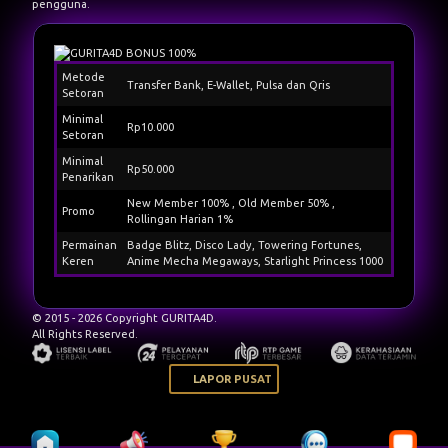
pengguna.
Metode
Transfer Bank, E-Wallet, Pulsa dan Qris
Setoran
Minimal
Rp10.000
Setoran
Minimal
Rp50.000
Penarikan
New Member 100% , Old Member 50% ,
Promo
Rollingan Harian 1%
Permainan
Badge Blitz, Disco Lady, Towering Fortunes,
Keren
Anime Mecha Megaways, Starlight Princess 1000
© 2015 - 2026 Copyright GURITA4D.
All Rights Reserved.
LAPOR PUSAT