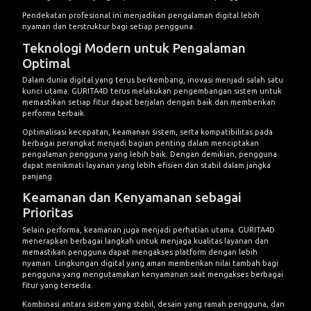
Pendekatan profesional ini menjadikan pengalaman digital lebih
nyaman dan terstruktur bagi setiap pengguna.
Teknologi Modern untuk Pengalaman
Optimal
Dalam dunia digital yang terus berkembang, inovasi menjadi salah satu
kunci utama. GURITA4D terus melakukan pengembangan sistem untuk
memastikan setiap fitur dapat berjalan dengan baik dan memberikan
performa terbaik.
Optimalisasi kecepatan, keamanan sistem, serta kompatibilitas pada
berbagai perangkat menjadi bagian penting dalam menciptakan
pengalaman pengguna yang lebih baik. Dengan demikian, pengguna
dapat menikmati layanan yang lebih efisien dan stabil dalam jangka
panjang.
Keamanan dan Kenyamanan sebagai
Prioritas
Selain performa, keamanan juga menjadi perhatian utama. GURITA4D
menerapkan berbagai langkah untuk menjaga kualitas layanan dan
memastikan pengguna dapat mengakses platform dengan lebih
nyaman. Lingkungan digital yang aman memberikan nilai tambah bagi
pengguna yang mengutamakan kenyamanan saat mengakses berbagai
fitur yang tersedia.
Kombinasi antara sistem yang stabil, desain yang ramah pengguna, dan