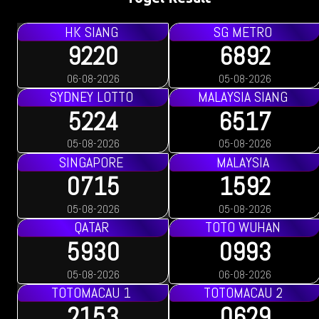
HK SIANG
SG METRO
9220
6892
06-08-2026
05-08-2026
SYDNEY LOTTO
MALAYSIA SIANG
5224
6517
05-08-2026
05-08-2026
SINGAPORE
MALAYSIA
0715
1592
05-08-2026
05-08-2026
QATAR
TOTO WUHAN
5930
0993
05-08-2026
06-08-2026
TOTOMACAU 1
TOTOMACAU 2
2153
0629