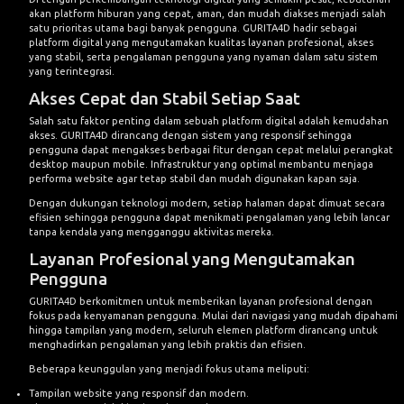
akan platform hiburan yang cepat, aman, dan mudah diakses menjadi salah
satu prioritas utama bagi banyak pengguna. GURITA4D hadir sebagai
platform digital yang mengutamakan kualitas layanan profesional, akses
yang stabil, serta pengalaman pengguna yang nyaman dalam satu sistem
yang terintegrasi.
Akses Cepat dan Stabil Setiap Saat
Salah satu faktor penting dalam sebuah platform digital adalah kemudahan
akses.
GURITA4D
dirancang dengan sistem yang responsif sehingga
pengguna dapat mengakses berbagai fitur dengan cepat melalui perangkat
desktop maupun mobile. Infrastruktur yang optimal membantu menjaga
performa website agar tetap stabil dan mudah digunakan kapan saja.
Dengan dukungan teknologi modern, setiap halaman dapat dimuat secara
efisien sehingga pengguna dapat menikmati pengalaman yang lebih lancar
tanpa kendala yang mengganggu aktivitas mereka.
Layanan Profesional yang Mengutamakan
Pengguna
GURITA4D berkomitmen untuk memberikan layanan profesional dengan
fokus pada kenyamanan pengguna. Mulai dari navigasi yang mudah dipahami
hingga tampilan yang modern, seluruh elemen platform dirancang untuk
menghadirkan pengalaman yang lebih praktis dan efisien.
Beberapa keunggulan yang menjadi fokus utama meliputi:
Tampilan website yang responsif dan modern.