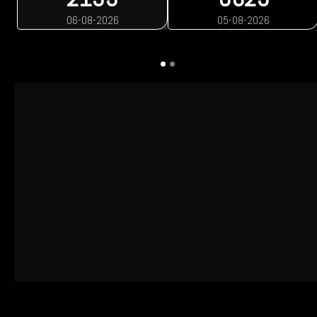
06-08-2026
05-08-2026