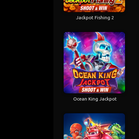
Jackpot Fishing 2
Ocean King Jackpot