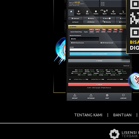
TENTANG KAMI
|
BANTUAN
|