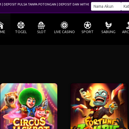
T PULSA TANPA POTONGAN | DEPOSIT DAN WITHDRAW TERCEPAT
SELA
ME
TOGEL
SLOT
LIVE CASINO
SPORT
SABUNG
ARC