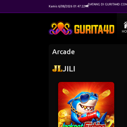
SELAMAT DATANG DI GURITA4D.COM | DEPOSI
Kamis 6/08/2026 01:47:23
HO
Arcade
JILI