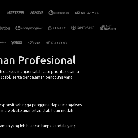
an Profesional
 diakses menjadi salah satu prioritas utama
 stabil, serta pengalaman pengguna yang
responsif sehingga pengguna dapat mengakses
rma website agar tetap stabil dan mudah
aman yang lebih lancar tanpa kendala yang