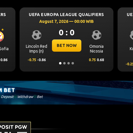
ERS
UEFA EUROPA LEAGUE QUALIFIERS
UE
August 7, 2026 — 00:45 WIB
0 : 0
BET NOW
t of
Red
PAOK
Anderlecht
thian
Sal
-0.90
0.75
0.88
-0.75
0.94
1
M BET
Deposit
Withdraw
Bet