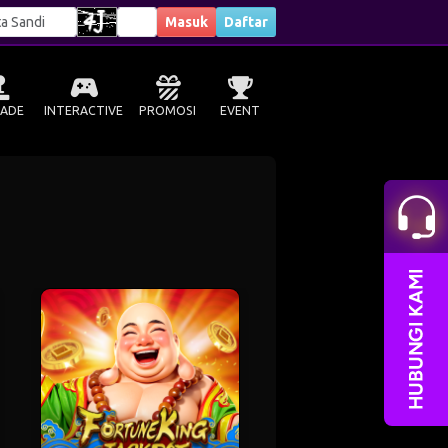
MAT DATANG DI GURITA4D.COM | DEPOSIT PULSA TANPA POTONGAN | DEPOSIT DAN 
Masuk
Daftar
ADE
INTERACTIVE
PROMOSI
EVENT