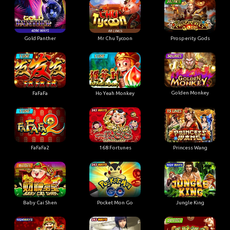
Gold Panther
Mr Chu Tycoon
Prosperity Gods
Golden Monkey
FaFaFa
Ho Yeah Monkey
FaFaFa2
168 Fortunes
Princess Wang
Baby Cai Shen
Pocket Mon Go
Jungle King