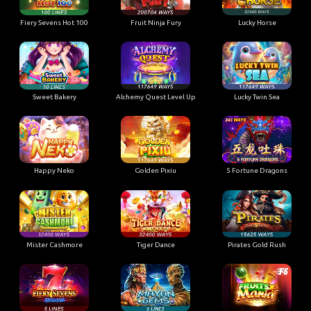
Fiery Sevens Hot 100
Fruit Ninja Fury
Lucky Horse
Sweet Bakery
Alchemy Quest Level Up
Lucky Twin Sea
Happy Neko
Golden Pixiu
5 Fortune Dragons
Mister Cashmore
Tiger Dance
Pirates Gold Rush