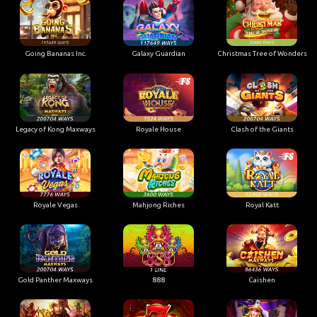
Going Bananas Inc.
Galaxy Guardian
Christmas Tree of Wonders
Legacy of Kong Maxways
Royale House
Clash of the Giants
Royale Vegas
Mahjong Riches
Royal Katt
Gold Panther Maxways
888
Caishen