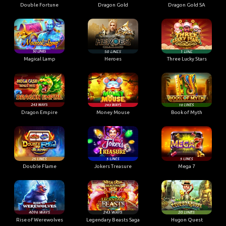
Double Fortune
Dragon Gold
Dragon Gold SA
Magical Lamp
Heroes
Three Lucky Stars
Dragon Empire
Money Mouse
Book of Myth
Double Flame
Jokers Treasure
Mega 7
Rise of Werewolves
Legendary Beasts Saga
Hugon Quest