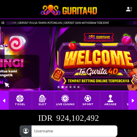
OSIT PULSA TANPA POTONGAN | DEPOSIT DAN WITHDRAW TERCEPAT
SELAMAT DATANG DI 
TOGEL
SLOT
LIVE CASINO
SPORT
ARCADE
SABU
IDR
924,156,883