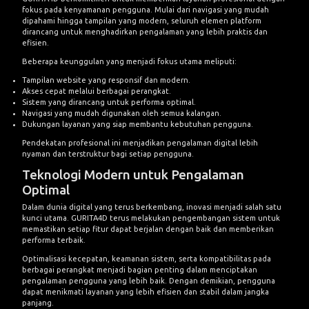
fokus pada kenyamanan pengguna. Mulai dari navigasi yang mudah
dipahami hingga tampilan yang modern, seluruh elemen platform
dirancang untuk menghadirkan pengalaman yang lebih praktis dan
efisien.
Beberapa keunggulan yang menjadi fokus utama meliputi:
Tampilan website yang responsif dan modern.
Akses cepat melalui berbagai perangkat.
Sistem yang dirancang untuk performa optimal.
Navigasi yang mudah digunakan oleh semua kalangan.
Dukungan layanan yang siap membantu kebutuhan pengguna.
Pendekatan profesional ini menjadikan pengalaman digital lebih
nyaman dan terstruktur bagi setiap pengguna.
Teknologi Modern untuk Pengalaman
Optimal
Dalam dunia digital yang terus berkembang, inovasi menjadi salah satu
kunci utama. GURITA4D terus melakukan pengembangan sistem untuk
memastikan setiap fitur dapat berjalan dengan baik dan memberikan
performa terbaik.
Optimalisasi kecepatan, keamanan sistem, serta kompatibilitas pada
berbagai perangkat menjadi bagian penting dalam menciptakan
pengalaman pengguna yang lebih baik. Dengan demikian, pengguna
dapat menikmati layanan yang lebih efisien dan stabil dalam jangka
panjang.