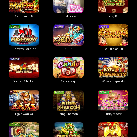
First Love
Cai Shen 888
Lucky Koi
Highway Fortune
ZEUS
Da Fu Xiao Fu
Golden Chicken
Candy Pop
Wow Prosperity
Tiger Warrior
King Pharaoh
Lucky Meow