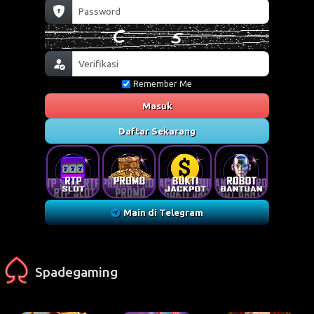
Remember Me
Masuk
Daftar Sekarang
Main di Telegram
Spadegaming