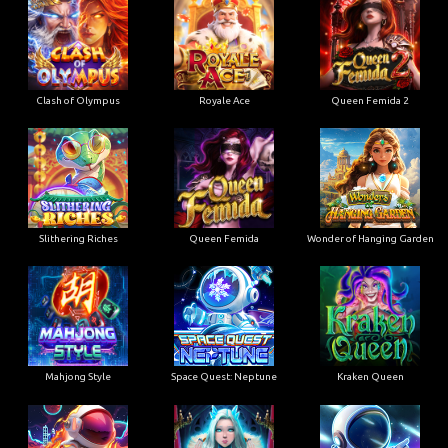
Clash of Olympus
Royale Ace
Queen Femida 2
Slithering Riches
Queen Femida
Wonder of Hanging Garden
Mahjong Style
Space Quest: Neptune
Kraken Queen