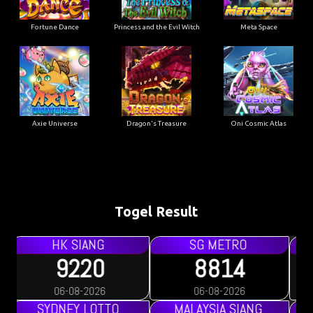
Fortune Dance
Princess and the Evil Witch
Meta Space
Axie Universe
Dragon's Treasure
Oni Cosmic Atlas
Togel Result
TOTOMACAU 3
TOTOMACAU 4
0597
5843
06-08-2026
06-08-2026
TOTOMACAU 5
TOTOMACAU 6