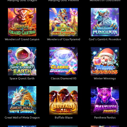
Mahjong Gold: Dragon
Mahjong Gold: Phoenix
Wonders of Colosseum
Wonders of Grand Canyon
Wonders of Giza Pyramid
God's Gambit: Poseidon
Space Quest: Earth
Classic Diamond X5
Winter Winnings
Great Wall of Meta Dragon
Buffalo Blaze
Panthera Pardus