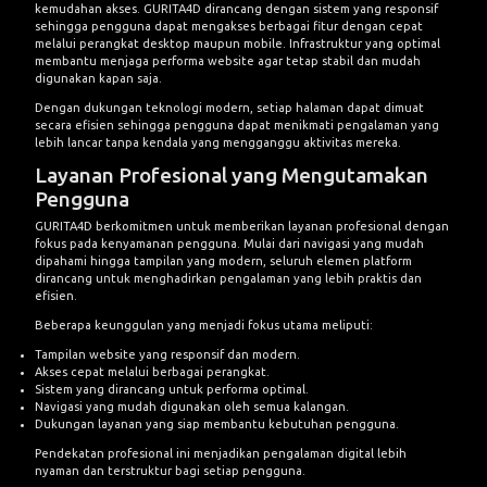
kemudahan akses.
GURITA4D
dirancang dengan sistem yang responsif
sehingga pengguna dapat mengakses berbagai fitur dengan cepat
melalui perangkat desktop maupun mobile. Infrastruktur yang optimal
membantu menjaga performa website agar tetap stabil dan mudah
digunakan kapan saja.
Dengan dukungan teknologi modern, setiap halaman dapat dimuat
secara efisien sehingga pengguna dapat menikmati pengalaman yang
lebih lancar tanpa kendala yang mengganggu aktivitas mereka.
Layanan Profesional yang Mengutamakan
Pengguna
GURITA4D berkomitmen untuk memberikan layanan profesional dengan
fokus pada kenyamanan pengguna. Mulai dari navigasi yang mudah
dipahami hingga tampilan yang modern, seluruh elemen platform
dirancang untuk menghadirkan pengalaman yang lebih praktis dan
efisien.
Beberapa keunggulan yang menjadi fokus utama meliputi:
Tampilan website yang responsif dan modern.
Akses cepat melalui berbagai perangkat.
Sistem yang dirancang untuk performa optimal.
Navigasi yang mudah digunakan oleh semua kalangan.
Dukungan layanan yang siap membantu kebutuhan pengguna.
Pendekatan profesional ini menjadikan pengalaman digital lebih
nyaman dan terstruktur bagi setiap pengguna.