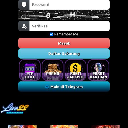
Remember Me
Masuk
Daftar Sekarang
Main di Telegram