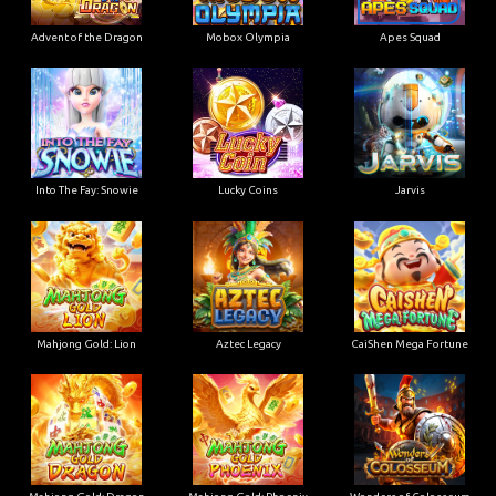
Advent of the Dragon
Mobox Olympia
Apes Squad
Into The Fay: Snowie
Lucky Coins
Jarvis
Mahjong Gold: Lion
Aztec Legacy
CaiShen Mega Fortune