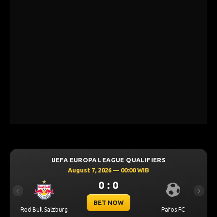
UEFA EUROPA LEAGUE QUALIFIERS
August 7, 2026 — 00:00 WIB
0 : 0
Previous
Next
BET NOW
Red Bull Salzburg
Pafos FC