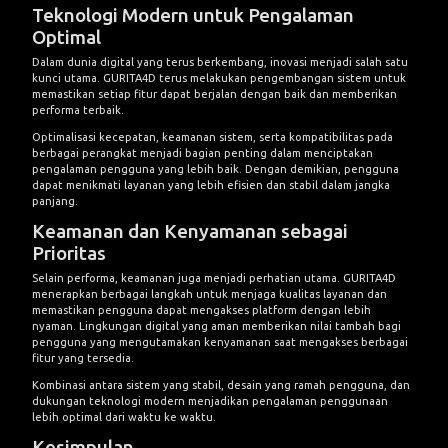
Teknologi Modern untuk Pengalaman
Optimal
Dalam dunia digital yang terus berkembang, inovasi menjadi salah satu
kunci utama. GURITA4D terus melakukan pengembangan sistem untuk
memastikan setiap fitur dapat berjalan dengan baik dan memberikan
performa terbaik.
Optimalisasi kecepatan, keamanan sistem, serta kompatibilitas pada
berbagai perangkat menjadi bagian penting dalam menciptakan
pengalaman pengguna yang lebih baik. Dengan demikian, pengguna
dapat menikmati layanan yang lebih efisien dan stabil dalam jangka
panjang.
Keamanan dan Kenyamanan sebagai
Prioritas
Selain performa, keamanan juga menjadi perhatian utama. GURITA4D
menerapkan berbagai langkah untuk menjaga kualitas layanan dan
memastikan pengguna dapat mengakses platform dengan lebih
nyaman. Lingkungan digital yang aman memberikan nilai tambah bagi
pengguna yang mengutamakan kenyamanan saat mengakses berbagai
fitur yang tersedia.
Kombinasi antara sistem yang stabil, desain yang ramah pengguna, dan
dukungan teknologi modern menjadikan pengalaman penggunaan
lebih optimal dari waktu ke waktu.
Kesimpulan