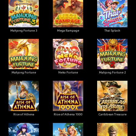
Mahjong Fortune 3
Mega Rampage
Thai Splash
Mahjong Fortune
Neko Fortune
Mahjong Fortune 2
Rise of Athena
Rise of Athena 1000
Caribbean Treasure