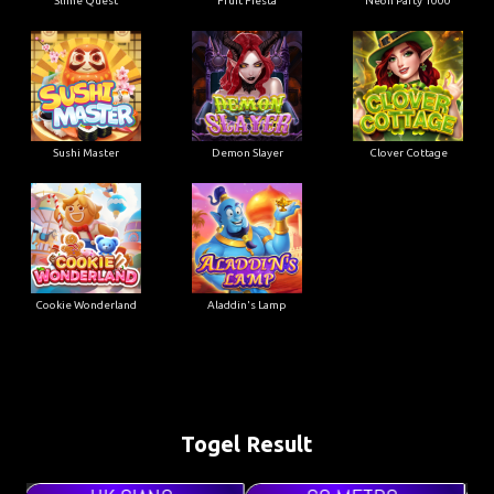
Slime Quest
Fruit Fiesta
Neon Party 1000
Sushi Master
Demon Slayer
Clover Cottage
Cookie Wonderland
Aladdin's Lamp
Togel Result