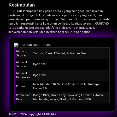
Kesimpulan
GURITA4D merupakan link game terbaik yang menghadirkan layanan
profesional dengan fokus pada akses cepat, sistem yang stabil, dan
pengalaman pengguna yang optimal. Dengan dukungan teknologi modern,
tampilan responsif, serta komitmen terhadap kualitas layanan, GURITA4D
terus berkembang sebagai platform digital yang mengutamakan
kenyamanan dan kemudahan akses bagi seluruh pengguna.
Metode
Transfer Bank, E-Wallet, Pulsa dan Qris
Setoran
Minimal
Rp10.000
Setoran
Minimal
Rp50.000
Penarikan
New Member 100% , Old Member 50% , Rollingan
Promo
Harian 1%
Permainan
Badge Blitz, Disco Lady, Towering Fortunes, Anime
Keren
Mecha Megaways, Starlight Princess 1000
© 2015 - 2026 Copyright GURITA4D.