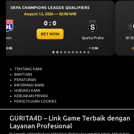
UEFA CHAMPIONS LEAGUE QUALIFIERS
August 12, 2026 — 01:30 WIB
0 : 0
Previous
Ne
BET NOW
SK Sturm Graz
Fenerbahce
-0.5
0.95
0.5
0.87
TENTANG KAMI
BANTUAN
PERATURAN
INFORMASI BANK
HUBUNGI KAMI
KEBIJAKAN PRIVASI
PERSETUJUAN COOKIES
GURITA4D – Link Game Terbaik dengan
Layanan Profesional
Di tengah perkembangan teknologi digital yang semakin pesat, kebutuhan