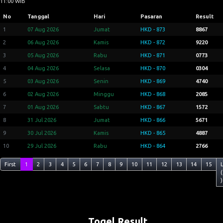
11:00 WIB
No
Tanggal
Hari
Pasaran
Result
1
07 Aug 2026
Jumat
HKD - 873
8867
2
06 Aug 2026
Kamis
HKD - 872
9220
3
05 Aug 2026
Rabu
HKD - 871
0773
4
04 Aug 2026
Selasa
HKD - 870
0304
5
03 Aug 2026
Senin
HKD - 869
4740
6
02 Aug 2026
Minggu
HKD - 868
2085
7
01 Aug 2026
Sabtu
HKD - 867
1572
8
31 Jul 2026
Jumat
HKD - 866
5671
9
30 Jul 2026
Kamis
HKD - 865
4887
10
29 Jul 2026
Rabu
HKD - 864
2766
First
1
2
3
4
5
6
7
8
9
10
11
12
13
14
15
(
)
Togel Result