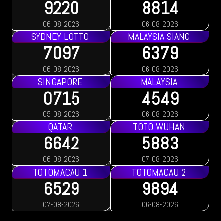
8814
0597
06-08-2026
06-08-2026
MALAYSIA SIANG
TOTOMACAU 5
6379
3064
06-08-2026
06-08-2026
MALAYSIA
HONGKONG LOTTO
4549
1083
06-08-2026
06-08-2026
TOTO WUHAN
5883
07-08-2026
TOTOMACAU 2
9894
06-08-2026