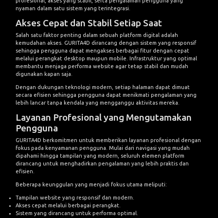
profesional, akses yang stabil, serta pengalaman pengguna yang
nyaman dalam satu sistem yang terintegrasi.
Akses Cepat dan Stabil Setiap Saat
Salah satu faktor penting dalam sebuah platform digital adalah
kemudahan akses.
GURITA4D
dirancang dengan sistem yang responsif
sehingga pengguna dapat mengakses berbagai fitur dengan cepat
melalui perangkat desktop maupun mobile. Infrastruktur yang optimal
membantu menjaga performa website agar tetap stabil dan mudah
digunakan kapan saja.
Dengan dukungan teknologi modern, setiap halaman dapat dimuat
secara efisien sehingga pengguna dapat menikmati pengalaman yang
lebih lancar tanpa kendala yang mengganggu aktivitas mereka.
Layanan Profesional yang Mengutamakan
Pengguna
GURITA4D berkomitmen untuk memberikan layanan profesional dengan
fokus pada kenyamanan pengguna. Mulai dari navigasi yang mudah
dipahami hingga tampilan yang modern, seluruh elemen platform
dirancang untuk menghadirkan pengalaman yang lebih praktis dan
efisien.
Beberapa keunggulan yang menjadi fokus utama meliputi:
Tampilan website yang responsif dan modern.
Akses cepat melalui berbagai perangkat.
Sistem yang dirancang untuk performa optimal.