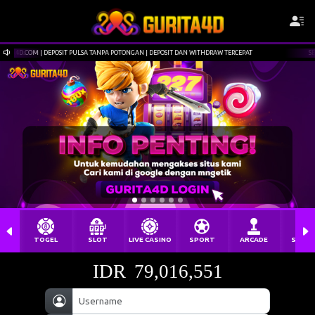
COM | DEPOSIT PULSA TANPA POTONGAN | DEPOSIT DAN WITHDRAW TERCEPAT
SELAMAT D
TOGEL
SLOT
LIVE CASINO
SPORT
ARCADE
SABU
IDR
79,043,497