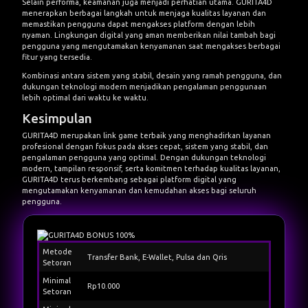
Selain performa, keamanan juga menjadi perhatian utama. GURITA4D
menerapkan berbagai langkah untuk menjaga kualitas layanan dan
memastikan pengguna dapat mengakses platform dengan lebih
nyaman. Lingkungan digital yang aman memberikan nilai tambah bagi
pengguna yang mengutamakan kenyamanan saat mengakses berbagai
fitur yang tersedia.
Kombinasi antara sistem yang stabil, desain yang ramah pengguna, dan
dukungan teknologi modern menjadikan pengalaman penggunaan
lebih optimal dari waktu ke waktu.
Kesimpulan
GURITA4D merupakan link game terbaik yang menghadirkan layanan
profesional dengan fokus pada akses cepat, sistem yang stabil, dan
pengalaman pengguna yang optimal. Dengan dukungan teknologi
modern, tampilan responsif, serta komitmen terhadap kualitas layanan,
GURITA4D terus berkembang sebagai platform digital yang
mengutamakan kenyamanan dan kemudahan akses bagi seluruh
pengguna.
Metode
Transfer Bank, E-Wallet, Pulsa dan Qris
Setoran
Minimal
Rp10.000
Setoran