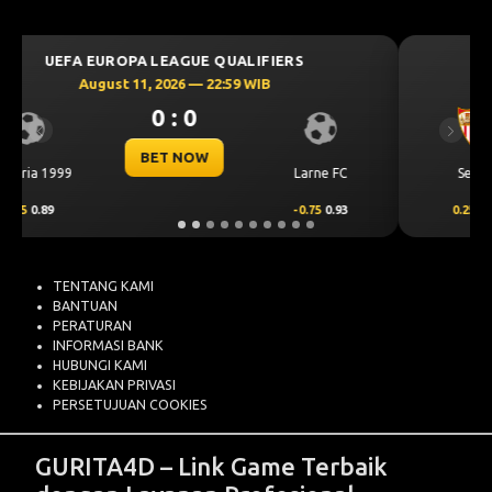
SPAIN LA LIGA
August 16, 2026 — 02:30 WIB
0 : 0
Previous
Next
BET NOW
Sevilla
Rayo Vallecano
0.25
0.95
-0.25
0.95
TENTANG KAMI
BANTUAN
PERATURAN
INFORMASI BANK
HUBUNGI KAMI
KEBIJAKAN PRIVASI
PERSETUJUAN COOKIES
GURITA4D – Link Game Terbaik